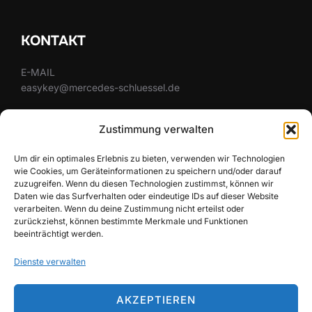
KONTAKT
E-MAIL
easykey@mercedes-schluessel.de
MOBIL
Zustimmung verwalten
0179 / 54 37 86 6
Um dir ein optimales Erlebnis zu bieten, verwenden wir Technologien
wie Cookies, um Geräteinformationen zu speichern und/oder darauf
zuzugreifen. Wenn du diesen Technologien zustimmst, können wir
SUCHE
Daten wie das Surfverhalten oder eindeutige IDs auf dieser Website
verarbeiten. Wenn du deine Zustimmung nicht erteilst oder
zurückziehst, können bestimmte Merkmale und Funktionen
Suchen
SUCHEN
beeinträchtigt werden.
nach:
Dienste verwalten
X
Facebook
Instagram
Google
AKZEPTIEREN