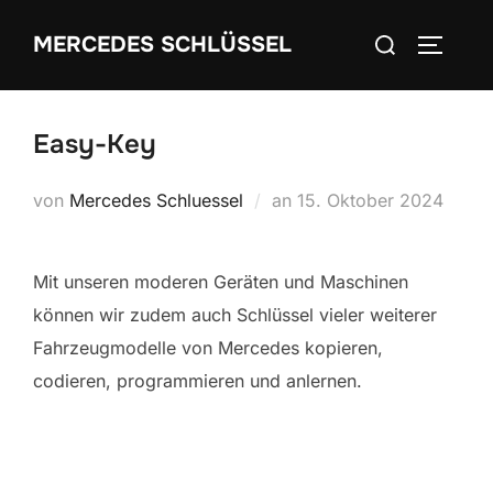
Zum
Suchen
MERCEDES SCHLÜSSEL
Inhalt
SEITEN
nach:
springen
Easy-Key
Veröffentlicht
von
Mercedes Schluessel
an
15. Oktober 2024
am
Mit unseren moderen Geräten und Maschinen
können wir zudem auch Schlüssel vieler weiterer
Fahrzeugmodelle von Mercedes kopieren,
codieren, programmieren und anlernen.